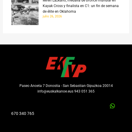
Miren Lazkano, medalla de bronce mundial en
Kayak Cross y finalista en C1: un fin de semana
de élite en Oklahoma
julio 26, 2026
Paseo Anoeta 7 Donostia - San Sebastian Gipuzkoa 20014
info@euskalkanoe.eus 943 051 365
670 340 765