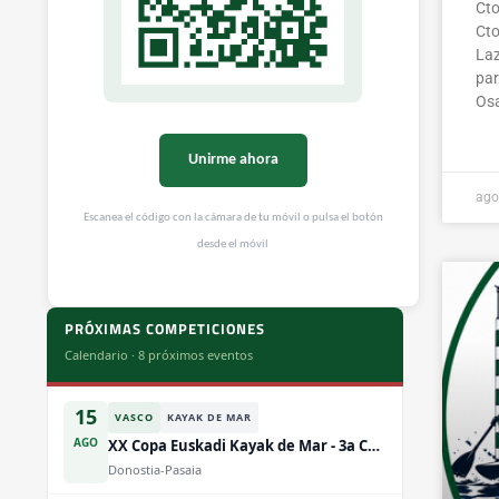
Cto
Cto
Laz
par
Osa
Unirme ahora
ago
Escanea el código con la cámara de tu móvil o pulsa el botón
desde el móvil
PRÓXIMAS COMPETICIONES
Calendario · 8 próximos eventos
15
VASCO
KAYAK DE MAR
AGO
XX Copa Euskadi Kayak de Mar - 3a Competicion
Donostia-Pasaia