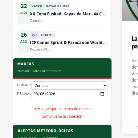
22
VASCO
KAYAK DE MAR
AGO
XX Copa Euskadi Kayak de Mar - 4a Competicion
Zumaia
26
ICF
SPRINT
La
AGO
ICF Canoe Sprint & Paracanoe World Championships
pa
Poznan (POL)
Vid
29
MAREAS
VASCO
FREESTYLE
de 
AGO
Zumaia · Datos orientativos
Campeonato de Euskadi de Rodeo / Estilo Libre
Vas
Sort
de 
LUGAR:
las
3
ICF
SLALOM
dra
FECHA:
SEP
Copa del Mundo ICF Canoe Slalom - Vaires-sur-Marne
Vaires-sur-Marne (FRA)
Error al cargar los datos de mareas.
Comprueba la conexión.
5
ESTATAL
TRAVESIA
juli
SEP
Campeonato de Espana de Travesias
ALERTAS METEOROLÓGICAS
Cazalegas (TO)
Datos AEMET · País Vasco