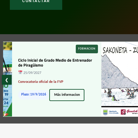
CONTACTAR
FORMACION
iclo Inicial de Grado Medio de Entrenador
e Piragüismo
25/09/2027
❮
onvocatoria oficial de la FVP
Plazo: 19/9/2026
Más informacion