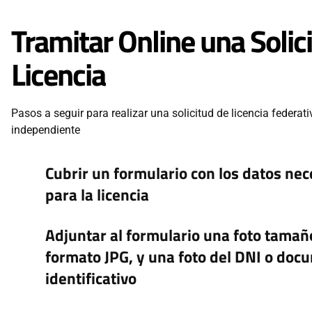
XX Copa Euskadi Kayak Surf - 4a Competicion
Sopela
Tramitar Online una Solic
27
VASCO
KAYAK DE MAR
Licencia
SEP
XX Copa Euskadi Kayak de Mar - Cto. Euskadi
Lekeitio
30
Pasos a seguir para realizar una solicitud de licencia federa
ICF
DRAGON BOAT
independiente
SEP
ICF Dragon Boat World Championships
Hangzhou (CHN)
Cubrir un formulario con los datos nec
3
ESTATAL
SLALOM
para la licencia
OCT
Campeonato de Espana Slalom Olimpico
La Seu d'Urgell
Adjuntar al formulario una foto tamañ
3
VASCO
KAYAK SURF
formato JPG, y una foto del DNI o doc
OCT
XX Copa Euskadi Kayak Surf - 5a Comp / Cto. Gipuzkoa
identificativo
Zurriola
9
ICF
OCEAN RACING