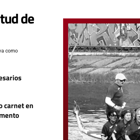
itud de
tiva como
esarios
o carnet en
umento