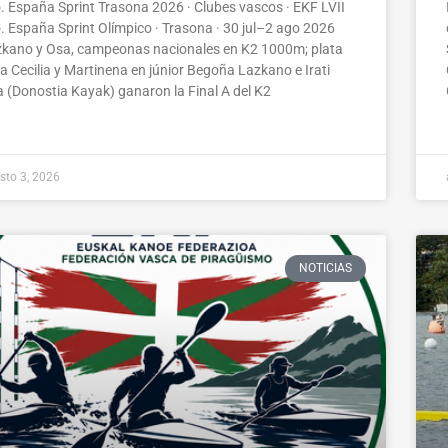
. España Sprint Trasona 2026 · Clubes vascos · EKF LVII
. España Sprint Olímpico · Trasona · 30 jul–2 ago 2026
kano y Osa, campeonas nacionales en K2 1000m; plata
a Cecilia y Martinena en júnior Begoña Lazkano e Irati
 (Donostia Kayak) ganaron la Final A del K2
sto 3, 2026
NOTICIAS