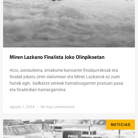
Miren Lazkano Finalista Joko Olinpikoetan
Atzo, asteazkena, emakume kanoaren finalaurrekoak eta
finalak jokatu ziren slalomean eta Miren Lazkanok ez zuen
hutsik egin. Sailkatze serieak hamabosgarren postuan pasa
eta finalerdian hamargarrena
agosto 1, 2024
No hay comentarios
NOTICIAS