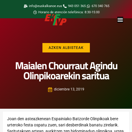
info@euskalkanoe.eus
943 051 365
670 340 765
Horario de atención telefónica: 8:30-15:00
AZKEN ALBISTEAK
Maialen Chourraut Agindu
Olinpikoarekin saritua
diciembre 13, 2019
Joan den asteazkenean Espainiako Batzorde Olinpikoak bere
urteroko festa ospatu zuen, sari desberdinak banatu zirelarik.
Saritutakoen artean, aurkitzen zen bidominadun olinpikoa, urrea