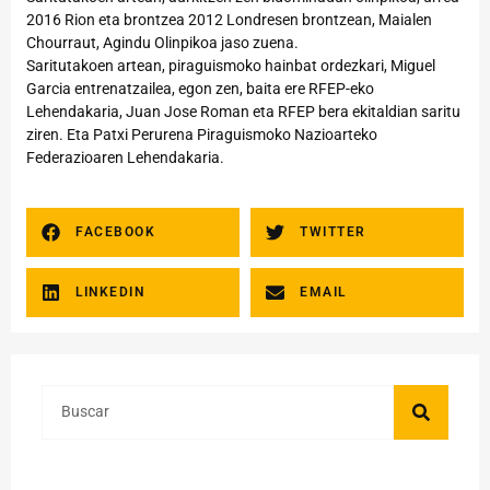
2016 Rion eta brontzea 2012 Londresen brontzean, Maialen
Chourraut, Agindu Olinpikoa jaso zuena.
Saritutakoen artean, piraguismoko hainbat ordezkari, Miguel
Garcia entrenatzailea, egon zen, baita ere RFEP-eko
Lehendakaria, Juan Jose Roman eta RFEP bera ekitaldian saritu
ziren. Eta Patxi Perurena Piraguismoko Nazioarteko
Federazioaren Lehendakaria.
FACEBOOK
TWITTER
LINKEDIN
EMAIL