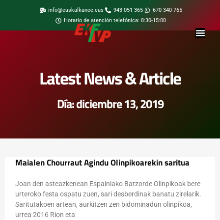
info@euskalkanoe.eus
943 051 365
670 340 765
Horario de atención telefónica: 8:30-15:00
Latest News & Article
Día: diciembre 13, 2019
Maialen Chourraut Agindu Olinpikoarekin saritua
Joan den asteazkenean Espainiako Batzorde Olinpikoak bere
urteroko festa ospatu zuen, sari desberdinak banatu zirelarik.
Saritutakoen artean, aurkitzen zen bidominadun olinpikoa,
urrea 2016 Rion eta