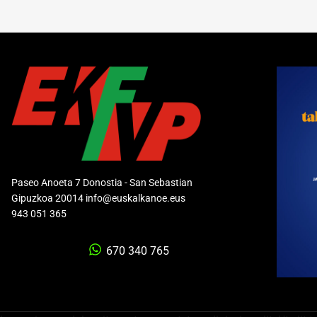
Paseo Anoeta 7 Donostia - San Sebastian
Gipuzkoa 20014 info@euskalkanoe.eus
943 051 365
670 340 765