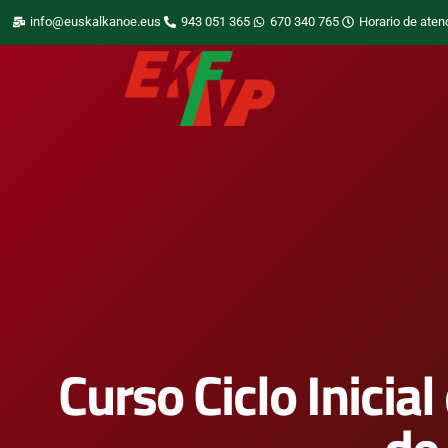
info@euskalkanoe.eus
943 051 365
670 340 765
Horario de aten
Curso Ciclo Inicia