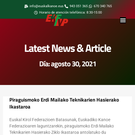
info@euskalkanoe.eus
943 051 365
670 340 765
Horario de atención telefónica: 8:30-15:00
Latest News & Article
Día: agosto 30, 2021
Piraguismoko Erdi Mailako Teknikarien Hasierako
Ikastaroa
Euskal Kirol Federazioen Batasunak, Euskadiko Kanoe
Federazioaren laguntzarekin, piraguismoko Erdi Mailako
Teknikarien Hasierako Ziklo Ikastaroa antolatuko du