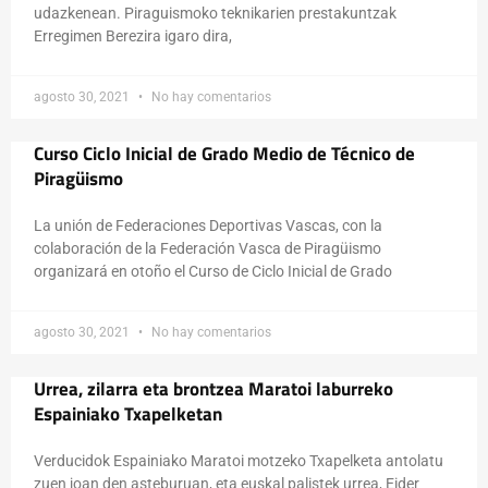
udazkenean. Piraguismoko teknikarien prestakuntzak
Erregimen Berezira igaro dira,
agosto 30, 2021
No hay comentarios
Curso Ciclo Inicial de Grado Medio de Técnico de
Piragüismo
La unión de Federaciones Deportivas Vascas, con la
colaboración de la Federación Vasca de Piragüismo
organizará en otoño el Curso de Ciclo Inicial de Grado
agosto 30, 2021
No hay comentarios
Urrea, zilarra eta brontzea Maratoi laburreko
Espainiako Txapelketan
Verducidok Espainiako Maratoi motzeko Txapelketa antolatu
zuen joan den asteburuan, eta euskal palistek urrea, Eider