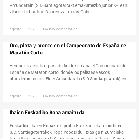
Amundarain (S.D.Santiagotarrak) emakumezko junior K-1ean,
zilarrezko bat Irati Osarentzat (Itxas-Gain
agosto 30, 2021
No hay comentarios
Oro, plata y bronce en el Campeonato de España de
Maratón Corto
Verducido acogió el pasado fin de semana el Campeonato de
España de Maratón corto, donde los palistas vascos
obtuvieron un oro, Eider Amundarain (S.D.Santiagotarrak) en
agosto 30, 2021
No hay comentarios
Ibaien Euskadiko Kopa amaitu da
Euskadiko Ibaien Kopako 7. proba Barrikan jokatu ondoren,
S.D. Santiagotarrakek Kopa irabazi du, Itxas-gain Zumaiako
Urola Itsas-adarreko P.K. bigarren izan da eta Pasaia Kayak