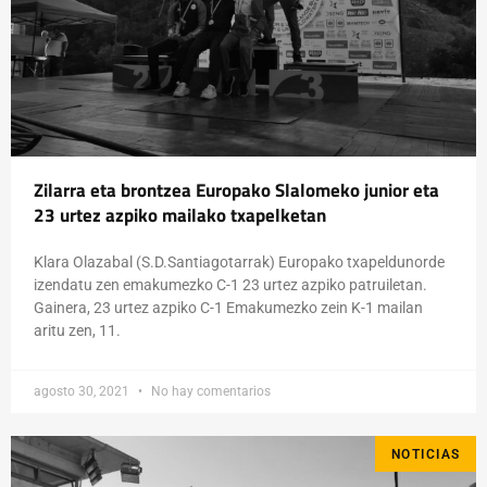
Zilarra eta brontzea Europako Slalomeko junior eta
23 urtez azpiko mailako txapelketan
Klara Olazabal (S.D.Santiagotarrak) Europako txapeldunorde
izendatu zen emakumezko C-1 23 urtez azpiko patruiletan.
Gainera, 23 urtez azpiko C-1 Emakumezko zein K-1 mailan
aritu zen, 11.
agosto 30, 2021
No hay comentarios
NOTICIAS