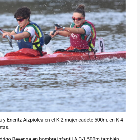
y Eneritz Aizpiolea en el K-2 mujer cadete 500m, en K-4
rtas.
 Rodrigo Revenga en hombre infantil A C-1 500m también