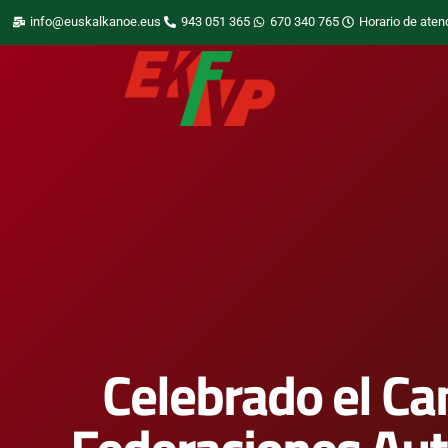
info@euskalkanoe.eus
943 051 365
670 340 765
Horario de aten
Celebrado el C