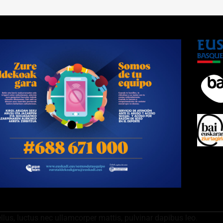
ellus, luctus nec ullamcorper mattis, pulvinar dapibus leo.