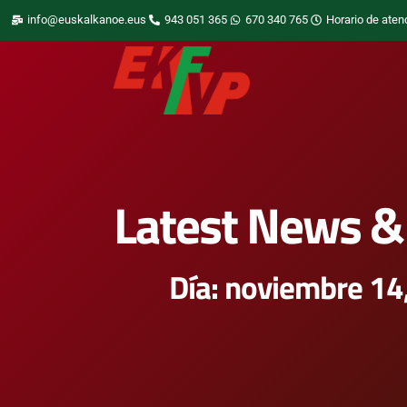
info@euskalkanoe.eus
943 051 365
670 340 765
Horario de aten
Latest News & 
Día: noviembre 14