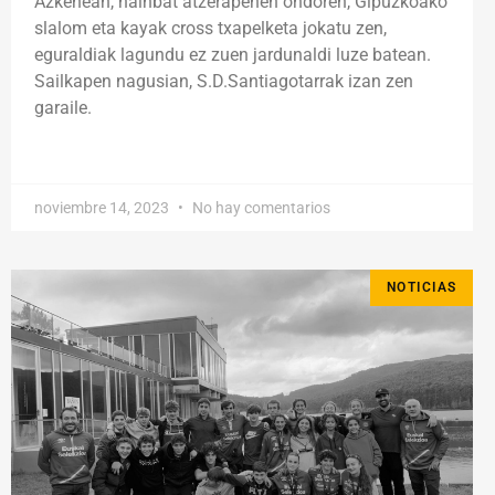
Azkenean, hainbat atzerapenen ondoren, Gipuzkoako
slalom eta kayak cross txapelketa jokatu zen,
eguraldiak lagundu ez zuen jardunaldi luze batean.
Sailkapen nagusian, S.D.Santiagotarrak izan zen
garaile.
noviembre 14, 2023
No hay comentarios
NOTICIAS