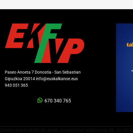
Paseo Anoeta 7 Donostia - San Sebastian
Gipuzkoa 20014 info@euskalkanoe.eus
943 051 365
670 340 765
Lorem ipsum dolor sit amet, consectetur adipiscing elit. Ut elit t