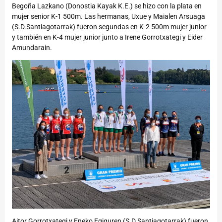
Begoña Lazkano (Donostia Kayak K.E.) se hizo con la plata en
mujer senior K-1 500m. Las hermanas, Uxue y Maialen Arsuaga
(S.D.Santiagotarrak) fueron segundas en K-2 500m mujer junior
y también en K-4 mujer junior junto a Irene Gorrotxategi y Eider
Amundarain.
Aitor Gorrotxategi y Eneko Egiguren (S.D.Santiagotarrak) fueron