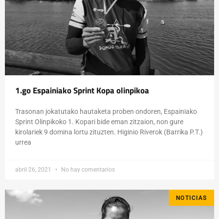
1.go Espainiako Sprint Kopa olinpikoa
Trasonan jokatutako hautaketa proben ondoren, Espainiako
Sprint Olinpikoko 1. Kopari bide eman zitzaion, non gure
kirolariek 9 domina lortu zituzten. Higinio Riverok (Barrika P.T.)
urrea
abril 26, 2021
No hay comentarios
NOTICIAS