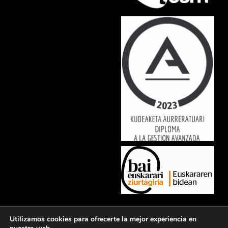
Lorem ipsum dolor sit amet, consectetur adipiscing elit. Ut elit tellus,
Utilizamos cookies para ofrecerte la mejor experiencia en
luctus nec ullamcorper mattis, pulvinar dapibus leo.