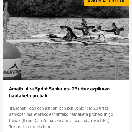
AZKEN ALBISTEAK
Amaitu dira Sprint Senior eta 23urtez azpikoen
hautaketa probak
Trasonan, joan den astean izan zen Senior eta 23 urtez
azpikoen mailetarako esprinteko hautaketa probak. Iñigo
Peñak (Itxas-Gain Zumaiako Urola itsas-adarreko P.K..)
Tokiorako txartela lortu