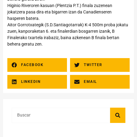
Higinio Riveroren kasuan (Plentzia P.T.) finala zuzenean
jokatzera pasa dira eta bigarren izan da Canadienseren
hasperen batera.
Aitor Gorrotxategik (S.D.Santiagotarrak) K-4 500m proba jokatu
zuen, kanporaketan 6. eta finalerdian bosgarren izanik, B
Finalerako txartela irabaziz, baina azkenean B finala bertan
behera geratu zen.
FACEBOOK
TWITTER
LINKEDIN
EMAIL