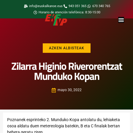
info@euskalkanoe.eus
943 051 365
670 340 765
Horario de atención telefónica: 8:30-15:00
AZKEN ALBISTEAK
Zilarra Higinio Riverorentzat
Munduko Kopan
mayo 30, 2022
Poznanek esprinteko 2. Munduko Kopa antolatu du, lehiaketa
osoa aldatu duen metereologia batekin, B eta C finalak bertan
behera geratu ziren.