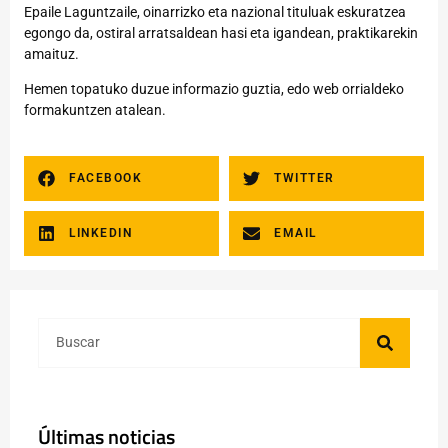
Epaile Laguntzaile, oinarrizko eta nazional tituluak eskuratzea
egongo da, ostiral arratsaldean hasi eta igandean, praktikarekin
amaituz.
Hemen
topatuko duzue informazio guztia, edo web orrialdeko
formakuntzen atalean.
FACEBOOK
TWITTER
LINKEDIN
EMAIL
Últimas noticias