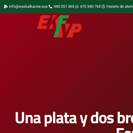
info@euskalkanoe.eus
943 051 365
670 340 765
Horario de aten
Una plata y dos b