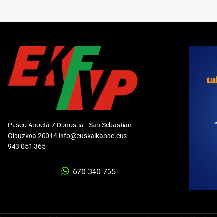
Paseo Anoeta 7 Donostia - San Sebastian
Gipuzkoa 20014 info@euskalkanoe.eus
943 051 365
670 340 765