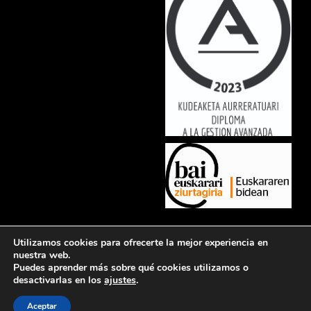
Lorem ipsum dolor sit amet, consectetur adipiscing elit. Ut elit tellus,
Utilizamos cookies para ofrecerte la mejor experiencia en
luctus nec ullamcorper mattis, pulvinar dapibus leo.
nuestra web.
Puedes aprender más sobre qué cookies utilizamos o
desactivarlas en los
ajustes
.
Aceptar
Política de privacidad
Aviso legal
Política de cookies
Contacto