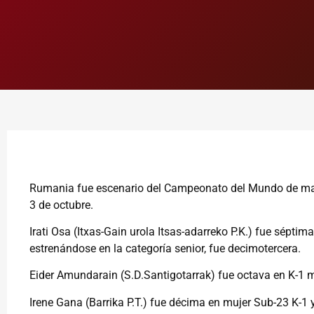
Rumania fue escenario del Campeonato del Mundo de mara
3 de octubre.
Irati Osa (Itxas-Gain urola Itsas-adarreko P.K.) fue séptim
estrenándose en la categoría senior, fue decimotercera.
Eider Amundarain (S.D.Santigotarrak) fue octava en K-1 mu
Irene Gana (Barrika P.T.) fue décima en mujer Sub-23 K-1