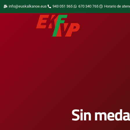
info@euskalkanoe.eus
943 051 365
670 340 765
Horario de aten
Sin meda