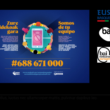
ellus, luctus nec ullamcorper mattis, pulvinar dapibus leo.