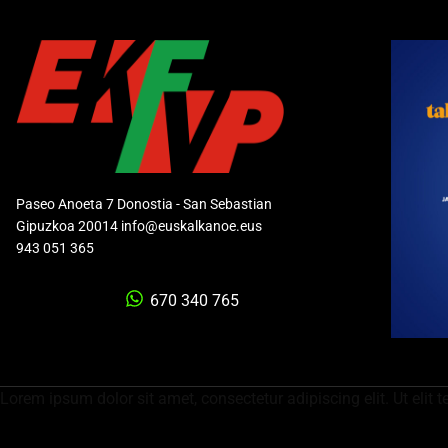
Paseo Anoeta 7 Donostia - San Sebastian
Gipuzkoa 20014 info@euskalkanoe.eus
943 051 365
670 340 765
Lorem ipsum dolor sit amet, consectetur adipiscing elit. Ut elit t