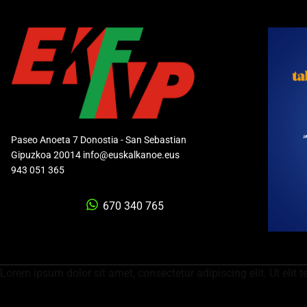
Paseo Anoeta 7 Donostia - San Sebastian
Gipuzkoa 20014 info@euskalkanoe.eus
943 051 365
670 340 765
Lorem ipsum dolor sit amet, consectetur adipiscing elit. Ut elit t