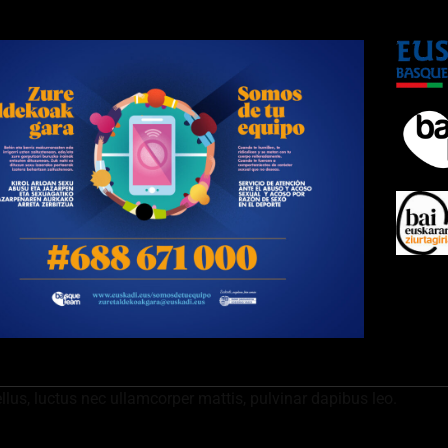
ellus, luctus nec ullamcorper mattis, pulvinar dapibus leo.