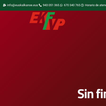
info@euskalkanoe.eus
943 051 365
670 340 765
Horario de aten
Sin f