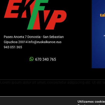
Paseo Anoeta 7 Donostia - San Sebastian
Gipuzkoa 20014 info@euskalkanoe.eus
943 051 365
670 340 765
Lorem ipsum dolor sit amet, consectetur adipiscing elit. Ut elit t
Utilizamos cookies
Política de privacidad
Aviso legal
Política de cookies
C