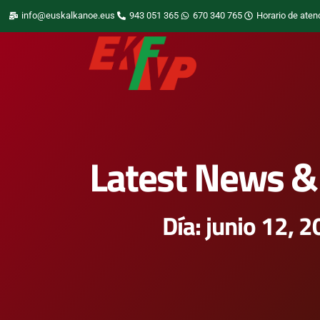
info@euskalkanoe.eus
943 051 365
670 340 765
Horario de aten
Latest News & 
Día: junio 12, 