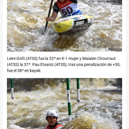
Leire Goñi (ATSS) fue la 32ª en K-1 mujer y Maialen Chourraut
(ATSS) la 37ª. Pau Etxaniz (ATSS), tras una penalización de +50,
fue el 58º en kayak.