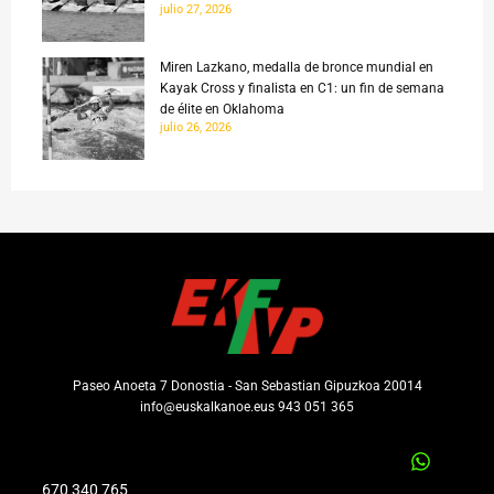
julio 27, 2026
Miren Lazkano, medalla de bronce mundial en
Kayak Cross y finalista en C1: un fin de semana
de élite en Oklahoma
julio 26, 2026
Paseo Anoeta 7 Donostia - San Sebastian Gipuzkoa 20014
info@euskalkanoe.eus 943 051 365
670 340 765