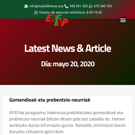
info@euskalkanoe.eus
943 051 365
670 340 765
Horario de atención telefónica: 8:30-15:00
Latest News & Article
Día: mayo 20, 2020
Gomendioak eta prebentzio-neurriak
RFEPak piraguismo federatua praktikatzeko gomendioak eta
prebentzio-neurriak biltzen dituen gida bat zabaldu du. Hemen
aurkituko duzue informazio guztia. Bestalde, informazio berari
buruzko zirkularra igorri dute.