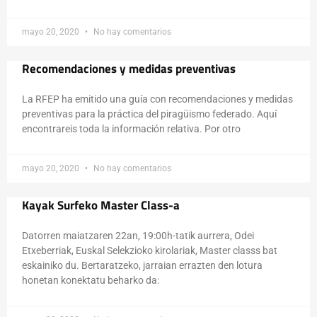
mayo 20, 2020
No hay comentarios
Recomendaciones y medidas preventivas
La RFEP ha emitido una guía con recomendaciones y medidas
preventivas para la práctica del piragüismo federado. Aquí
encontrareis toda la información relativa. Por otro
mayo 20, 2020
No hay comentarios
Kayak Surfeko Master Class-a
Datorren maiatzaren 22an, 19:00h-tatik aurrera, Odei
Etxeberriak, Euskal Selekzioko kirolariak, Master classs bat
eskainiko du. Bertaratzeko, jarraian errazten den lotura
honetan konektatu beharko da: