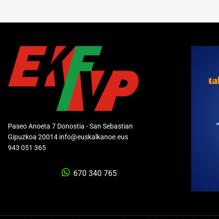
Paseo Anoeta 7 Donostia - San Sebastian
Gipuzkoa 20014 info@euskalkanoe.eus
943 051 365
670 340 765