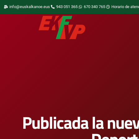
info@euskalkanoe.eus
943 051 365
670 340 765
Horario de aten
Publicada la nuev