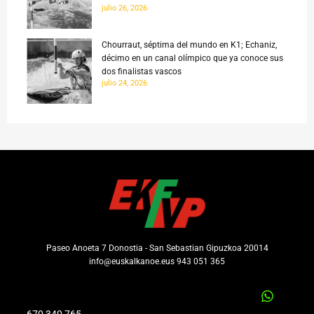
julio 26, 2026
Chourraut, séptima del mundo en K1; Echaniz,
décimo en un canal olímpico que ya conoce sus
dos finalistas vascos
julio 24, 2026
Paseo Anoeta 7 Donostia - San Sebastian Gipuzkoa 20014
info@euskalkanoe.eus 943 051 365
670 340 765