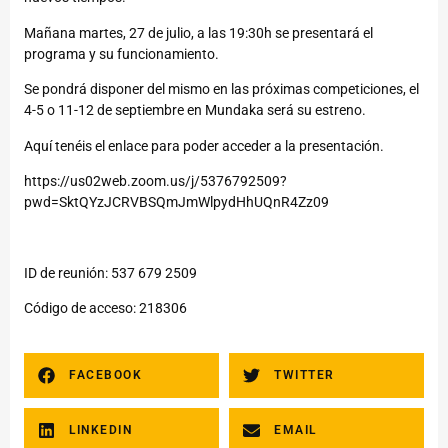
Mañana martes, 27 de julio, a las 19:30h se presentará el
programa y su funcionamiento.
Se pondrá disponer del mismo en las próximas competiciones, el
4-5 o 11-12 de septiembre en Mundaka será su estreno.
Aquí tenéis el enlace para poder acceder a la presentación.
https://us02web.zoom.us/j/5376792509?
pwd=SktQYzJCRVBSQmJmWlpydHhUQnR4Zz09
ID de reunión: 537 679 2509
Código de acceso: 218306
FACEBOOK
TWITTER
LINKEDIN
EMAIL