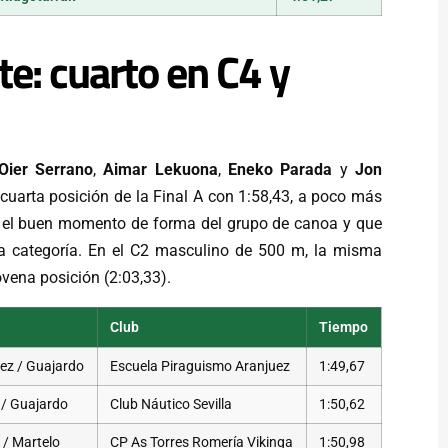
e: cuarto en C4 y
Oier Serrano
,
Aimar Lekuona
,
Eneko Parada
y
Jon
cuarta posición de la Final A con 1:58,43, a poco más
a el buen momento de forma del grupo de canoa y que
 la categoría. En el C2 masculino de 500 m, la misma
vena posición (2:03,33).
Club
Tiempo
hez / Guajardo
Escuela Piraguismo Aranjuez
1:49,67
 / Guajardo
Club Náutico Sevilla
1:50,62
 / Martelo
CP As Torres Romería Vikinga
1:50,98