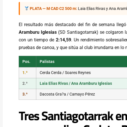
PLATA — M CAD C2 500 m:
Laia Elias Rivas y Ana Aramb
El resultado más destacado del fin de semana lleg
Aramburu Iglesias
(SD Santiagotarrak) se colgaron l
con un tiempo de
2:14,59
. Un rendimiento sobresalie
pruebas de canoa, y que sitúa al club irrundarra en lo
Pos.
Palistas
1.ª
Cerda Cerda / Soares Reynes
2.ª
Laia Elias Rivas / Ana Aramburu Iglesias
3.ª
Dacosta Gra?a / Camayo Pérez
Tres Santiagotarrak en