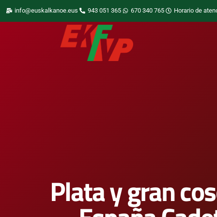
info@euskalkanoe.eus
943 051 365
670 340 765
Horario de aten
Plata y gran co