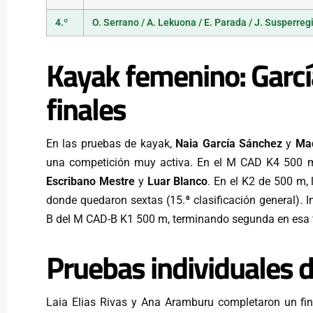
4.º
O. Serrano / A. Lekuona / E. Parada / J. Susperreg
Kayak femenino: Garcí
finales
En las pruebas de kayak,
Naia García Sánchez
y
Mad
una competición muy activa. En el M CAD K4 500 m 
Escribano Mestre
y
Luar Blanco
. En el K2 de 500 m,
donde quedaron sextas (15.ª clasificación general). 
B del M CAD-B K1 500 m, terminando segunda en esa fin
Pruebas individuales 
Laia Elias Rivas y Ana Aramburu completaron un f