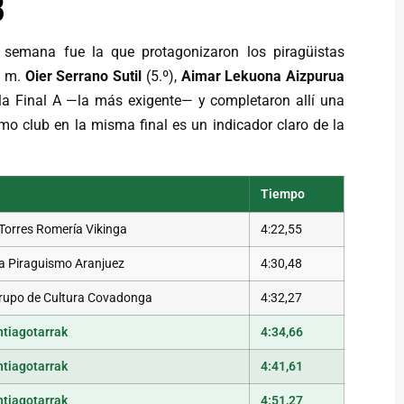
B
 semana fue la que protagonizaron los piragüistas
0 m.
Oier Serrano Sutil
(5.º),
Aimar Lekuona Aizpurua
a la Final A —la más exigente— y completaron allí una
smo club en la misma final es un indicador claro de la
Tiempo
Torres Romería Vikinga
4:22,55
a Piraguismo Aranjuez
4:30,48
rupo de Cultura Covadonga
4:32,27
tiagotarrak
4:34,66
tiagotarrak
4:41,61
tiagotarrak
4:51,27