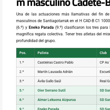
m masculino Cadete-
Una de las actuaciones más llamativas del fin de
masculinos de Santiagotarrak en el H CAD-B C1 100
(6.º) y
Eneko Parada
(9.º) clasificaron los tres par
magnífica regata colectiva. Tener tres atletas del mi
profundidad del grupo.
Pos.
Palista
Club
1.º
Castieiras Castro Pablo
CP As 
2.º
Martín Lausada Adrián
Escuel
3.º
Ávila Gallo Saúl
Real G
5.º
Oier Serrano Sutil
SD San
6.º
Aimar Lekuona Aizpurua
SD San
9.º
Eneko Parada
SD San