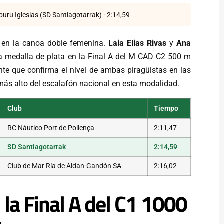
uru Iglesias (SD Santiagotarrak) · 2:14,59
ó en la canoa doble femenina.
Laia Elias Rivas
y
Ana
a medalla de plata en la Final A del M CAD C2 500 m
nte que confirma el nivel de ambas piragüistas en las
 más alto del escalafón nacional en esta modalidad.
Club
Tiempo
RC Náutico Port de Pollença
2:11,47
SD Santiagotarrak
2:14,59
Club de Mar Ría de Aldan-Gandón SA
2:16,02
 la Final A del C1 1000