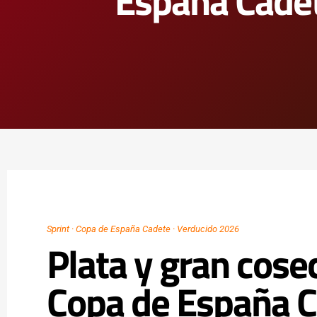
España Cadet
Sprint · Copa de España Cadete · Verducido 2026
Plata y gran cose
Copa de España C