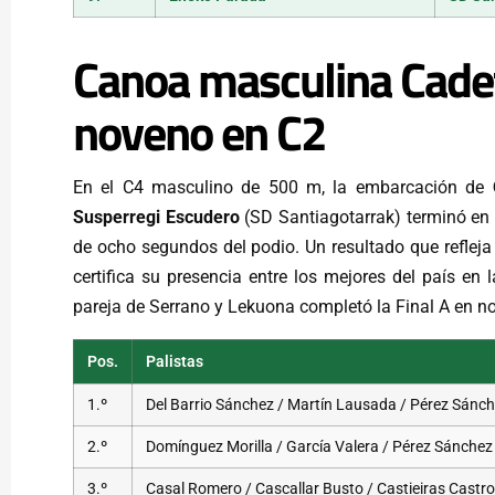
Canoa masculina Cadet
noveno en C2
En el C4 masculino de 500 m, la embarcación de
Susperregi Escudero
(SD Santiagotarrak) terminó en 
de ocho segundos del podio. Un resultado que reflej
certifica su presencia entre los mejores del país en
pareja de Serrano y Lekuona completó la Final A en no
Pos.
Palistas
1.º
Del Barrio Sánchez / Martín Lausada / Pérez Sánc
2.º
Domínguez Morilla / García Valera / Pérez Sánchez
3.º
Casal Romero / Cascallar Busto / Castieiras Castro