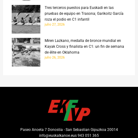
Tres terceros puestos para Euskadi en las
pruebas de equipo en Trasona; Garikoitz García
roza el podio en C1 infantil
julio 27, 2026
Miren Lazkano, medalla de bronce mundial en
Kayak Cross y finalista en C1: un fin de semana
de élite en Oklahoma
julio 26, 2026
Paseo Anoeta 7 Donostia - San Sebastian Gipuzkoa 20014
info@euskalkanoe.eus 943 051 365