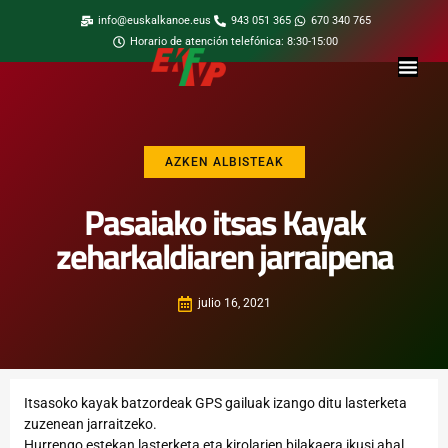
info@euskalkanoe.eus
943 051 365
670 340 765
Horario de atención telefónica: 8:30-15:00
AZKEN ALBISTEAK
Pasaiako itsas Kayak
zeharkaldiaren jarraipena
julio 16, 2021
Itsasoko kayak batzordeak GPS gailuak izango ditu lasterketa
zuzenean jarraitzeko.
Hurrengo estekan lasterketa eta kirolarien bilakaera ikusi ahal