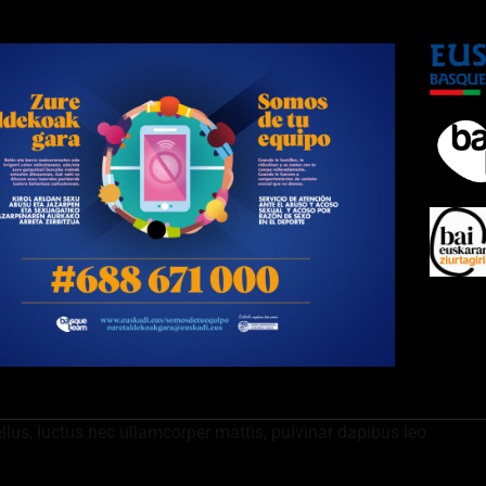
ellus, luctus nec ullamcorper mattis, pulvinar dapibus leo.