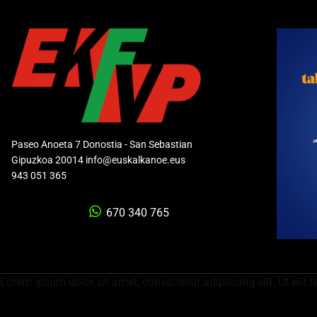
Paseo Anoeta 7 Donostia - San Sebastian
Gipuzkoa 20014 info@euskalkanoe.eus
943 051 365
670 340 765
Lorem ipsum dolor sit amet, consectetur adipiscing elit. Ut elit t