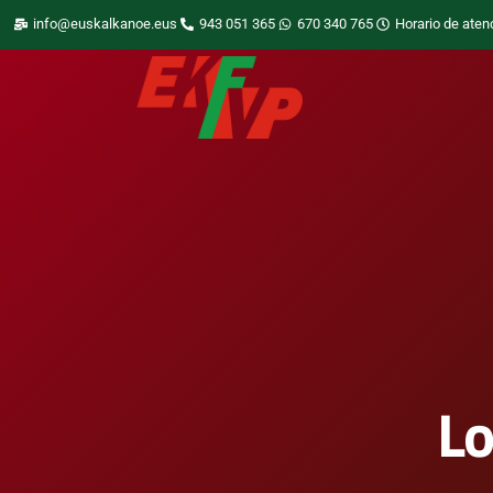
info@euskalkanoe.eus
943 051 365
670 340 765
Horario de aten
L