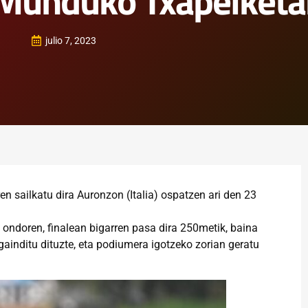
 Munduko Txapelket
julio 7, 2023
en sailkatu dira Auronzon (Italia) ospatzen ari den 23
u ondoren, finalean bigarren pasa dira 250metik, baina
ainditu dituzte, eta podiumera igotzeko zorian geratu