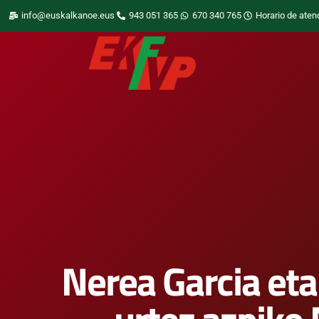
info@euskalkanoe.eus
943 051 365
670 340 765
Horario de aten
Nerea Garcia eta