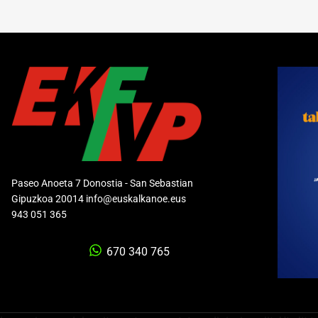
Paseo Anoeta 7 Donostia - San Sebastian
Gipuzkoa 20014 info@euskalkanoe.eus
943 051 365
670 340 765