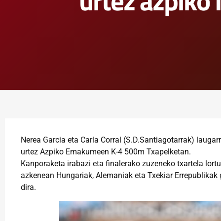
urtez azpiko
Nerea Garcia eta Carla Corral (S.D.Santiagotarrak) laugarr
urtez Azpiko Emakumeen K-4 500m Txapelketan.
Kanporaketa irabazi eta finalerako zuzeneko txartela lort
azkenean Hungariak, Alemaniak eta Txekiar Errepublikak g
dira.