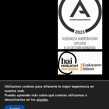
Lorem ipsum dolor sit amet, consectetur adipiscing elit. Ut elit tellus,
Utilizamos cookies para ofrecerte la mejor experiencia en
luctus nec ullamcorper mattis, pulvinar dapibus leo.
nuestra web.
Puedes aprender más sobre qué cookies utilizamos o
desactivarlas en los
ajustes
.
Aceptar
Política de privacidad
Aviso legal
Política de cookies
Contacto