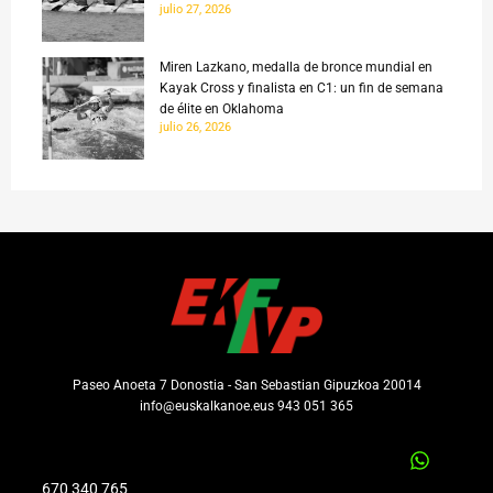
julio 27, 2026
Miren Lazkano, medalla de bronce mundial en
Kayak Cross y finalista en C1: un fin de semana
de élite en Oklahoma
julio 26, 2026
Paseo Anoeta 7 Donostia - San Sebastian Gipuzkoa 20014
info@euskalkanoe.eus 943 051 365
670 340 765