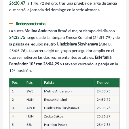
26:20,47
, a 1:46,72 del oro, tras una prueba de larga distancia
que cerró la jornada del domingo en la sede alemana.
Andersson domina
La sueca
Melina Andersson
firmó el mejor tiempo del día con
24:33,75
, seguida de la húngara Emese Kohalmi (24:59,79) y de
la palista del equipo neutro
Uladzislava Skryhanava
(AIN-B,
25:05,76). La carrera dejó un grupo perseguidor amplio en el
que se metieron las dos representantes estatales:
Estefanía
Fernández 10ª con 26:04,29
y Lazkano cerrando la pareja en la
12ª posición.
Pos.
País
Palista
Tiempo
1
SWE
Melina Andersson
24:33,75
2
HUN
Emese Kohalmi
24:59,79
3
AIN-B
Uladzislava Skryhanava
25:05,76
4
HUN
Zsoka Csikos
25:26,27
5
BEL
Hermien Peters
25:47,63