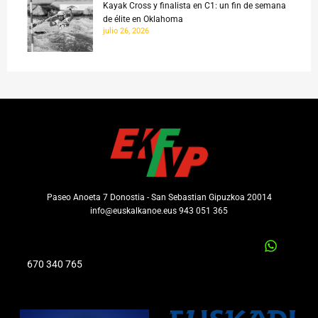
Kayak Cross y finalista en C1: un fin de semana
de élite en Oklahoma
julio 26, 2026
Paseo Anoeta 7 Donostia - San Sebastian Gipuzkoa 20014
info@euskalkanoe.eus 943 051 365
670 340 765