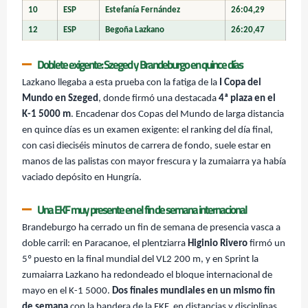
10
ESP
Estefanía Fernández
26:04,29
12
ESP
Begoña Lazkano
26:20,47
Doblete exigente: Szeged y Brandeburgo en quince días
Lazkano llegaba a esta prueba con la fatiga de la
I Copa del
Mundo en Szeged
, donde firmó una destacada
4ª plaza en el
K-1 5000 m
. Encadenar dos Copas del Mundo de larga distancia
en quince días es un examen exigente: el ranking del día final,
con casi dieciséis minutos de carrera de fondo, suele estar en
manos de las palistas con mayor frescura y la zumaiarra ya había
vaciado depósito en Hungría.
Una EKF muy presente en el fin de semana internacional
Brandeburgo ha cerrado un fin de semana de presencia vasca a
doble carril: en Paracanoe, el plentziarra
Higinio Rivero
firmó un
5º puesto en la final mundial del VL2 200 m, y en Sprint la
zumaiarra Lazkano ha redondeado el bloque internacional de
mayo en el K-1 5000.
Dos finales mundiales en un mismo fin
de semana
con la bandera de la EKF, en distancias y disciplinas