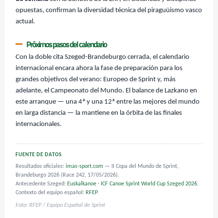
opuestas, confirman la diversidad técnica del piraguüismo vasco
actual.
Próximos pasos del calendario
Con la doble cita Szeged-Brandeburgo cerrada, el calendario
internacional encara ahora la fase de preparación para los
grandes objetivos del verano: Europeo de Sprint y, más
adelante, el Campeonato del Mundo. El balance de Lazkano en
este arranque — una 4ª y una 12ª entre las mejores del mundo
en larga distancia — la mantiene en la órbita de las finales
internacionales.
FUENTE DE DATOS
Resultados oficiales:
imas-sport.com
— II Copa del Mundo de Sprint,
Brandeburgo 2026 (Race 242, 17/05/2026).
Antecedente Szeged:
Euskalkanoe
·
ICF Canoe Sprint World Cup Szeged 2026
.
Contexto del equipo español:
RFEP
.
Foto: RFEP / Equipo Español de Sprint