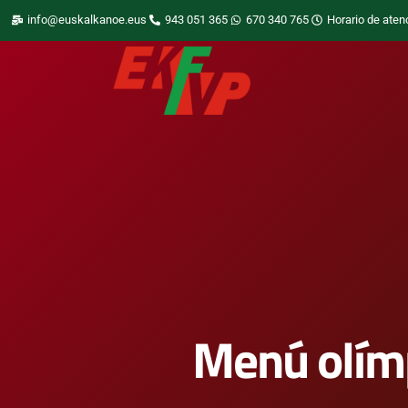
info@euskalkanoe.eus
943 051 365
670 340 765
Horario de aten
Menú olímp