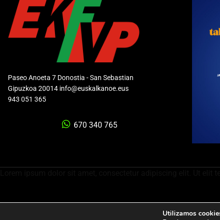
Paseo Anoeta 7 Donostia - San Sebastian
Gipuzkoa 20014 info@euskalkanoe.eus
943 051 365
670 340 765
Lorem ipsum dolor sit amet, consectetur adipiscing elit. Ut elit t
Utilizamos cookies
Política de privacidad
Aviso legal
Política de cookies
C