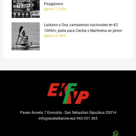
Piragüismo
agosto 7, 2026
Lazkano y Osa, campeonas nacionales en K2
1000m; plata para Cecilia y Martinena en júnior
agosto 3, 2026
Paseo Anoeta 7 Donostia - San Sebastian Gipuzkoa 20014
info@euskalkanoe.eus 943 051 365