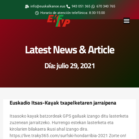
info@euskalkanoe.eus
943 051 365
670 340 765
Horario de atención telefónica: 8:30-15:00
Latest News & Article
Día: julio 29, 2021
Euskadio Itsas-Kayak txapelketaren jarraipena
Itsasoko kayak batzordeak GPS gailuak izango ditu lasterketa
zuzenean jarraitzeko. Hurrengo estekan lasterketa eta
kirolarien bilakaera ikusi ahal izango dira.
https://live.traky365.com/surfski-hondarribia-2021 Zorte on!