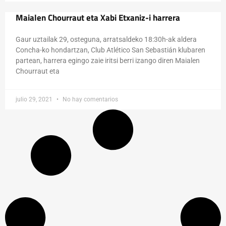
Maialen Chourraut eta Xabi Etxaniz-i harrera
Gaur uztailak 29, osteguna, arratsaldeko 18:30h-ak aldera
Concha-ko hondartzan, Club Atlético San Sebastián klubaren
partean, harrera egingo zaie iritsi berri izango diren Maialen
Chourraut eta
julio 29, 2021
No hay comentarios