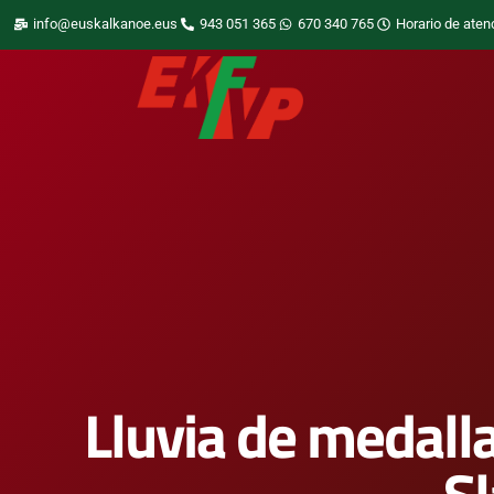
info@euskalkanoe.eus
943 051 365
670 340 765
Horario de aten
Lluvia de medall