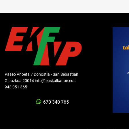
Paseo Anoeta 7 Donostia - San Sebastian
Gipuzkoa 20014 info@euskalkanoe.eus
943 051 365
670 340 765