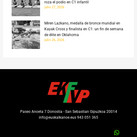
roza el podio en C1 infantil
julio 27, 2026
Miren Lazkano, medalla de bronce mundial en
Kayak Cross y finalista en C1: un fin de semana
de élite en Oklahoma
julio 26, 2026
Paseo Anoeta 7 Donostia - San Sebastian Gipuzkoa 20014
info@euskalkanoe.eus 943 051 365