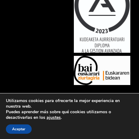
Lorem ipsum dolor sit amet, consectetur adipiscing elit. Ut elit tellus,
Utilizamos cookies para ofrecerte la mejor experiencia en
luctus nec ullamcorper mattis, pulvinar dapibus leo.
nuestra web.
Puedes aprender más sobre qué cookies utilizamos o
desactivarlas en los
ajustes
.
Política de privacidad
Aviso legal
Política de cookies
Contacto
Aceptar