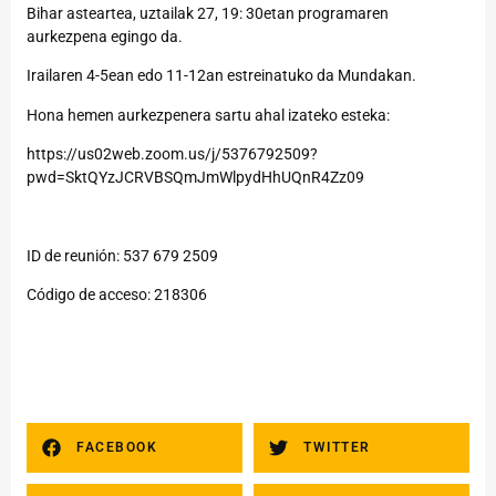
Bihar asteartea, uztailak 27, 19: 30etan programaren
aurkezpena egingo da.
Irailaren 4-5ean edo 11-12an estreinatuko da Mundakan.
Hona hemen aurkezpenera sartu ahal izateko esteka:
https://us02web.zoom.us/j/5376792509?
pwd=SktQYzJCRVBSQmJmWlpydHhUQnR4Zz09
ID de reunión: 537 679 2509
Código de acceso: 218306
FACEBOOK
TWITTER