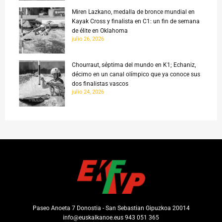
Miren Lazkano, medalla de bronce mundial en
Kayak Cross y finalista en C1: un fin de semana
de élite en Oklahoma
julio 26, 2026
Chourraut, séptima del mundo en K1; Echaniz,
décimo en un canal olímpico que ya conoce sus
dos finalistas vascos
julio 24, 2026
Paseo Anoeta 7 Donostia - San Sebastian Gipuzkoa 20014
info@euskalkanoe.eus 943 051 365