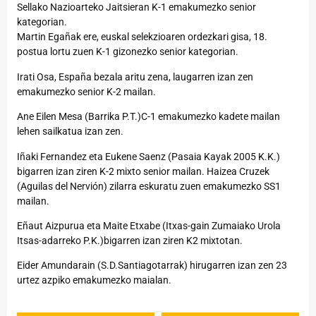
Sellako Nazioarteko Jaitsieran K-1 emakumezko senior
kategorian.
Martin Egañak ere, euskal selekzioaren ordezkari gisa, 18.
postua lortu zuen K-1 gizonezko senior kategorian.
Irati Osa, España bezala aritu zena, laugarren izan zen
emakumezko senior K-2 mailan.
Ane Eilen Mesa (Barrika P.T.)C-1 emakumezko kadete mailan
lehen sailkatua izan zen.
Iñaki Fernandez eta Eukene Saenz (Pasaia Kayak 2005 K.K.)
bigarren izan ziren K-2 mixto senior mailan. Haizea Cruzek
(Aguilas del Nervión) zilarra eskuratu zuen emakumezko SS1
mailan.
Eñaut Aizpurua eta Maite Etxabe (Itxas-gain Zumaiako Urola
Itsas-adarreko P.K.)bigarren izan ziren K2 mixtotan.
Eider Amundarain (S.D.Santiagotarrak) hirugarren izan zen 23
urtez azpiko emakumezko maialan.