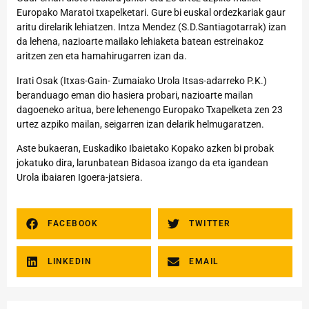
Europako Maratoi txapelketari. Gure bi euskal ordezkariak gaur
aritu direlarik lehiatzen. Intza Mendez (S.D.Santiagotarrak) izan
da lehena, nazioarte mailako lehiaketa batean estreinakoz
aritzen zen eta hamahirugarren izan da.
Irati Osak (Itxas-Gain- Zumaiako Urola Itsas-adarreko P.K.)
beranduago eman dio hasiera probari, nazioarte mailan
dagoeneko aritua, bere lehenengo Europako Txapelketa zen 23
urtez azpiko mailan, seigarren izan delarik helmugaratzen.
Aste bukaeran, Euskadiko Ibaietako Kopako azken bi probak
jokatuko dira, larunbatean Bidasoa izango da eta igandean
Urola ibaiaren Igoera-jatsiera.
FACEBOOK
TWITTER
LINKEDIN
EMAIL