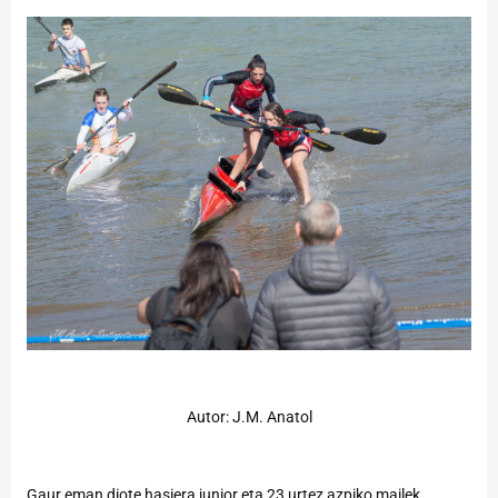
Autor: J.M. Anatol
Gaur eman diote hasiera junior eta 23 urtez azpiko mailek