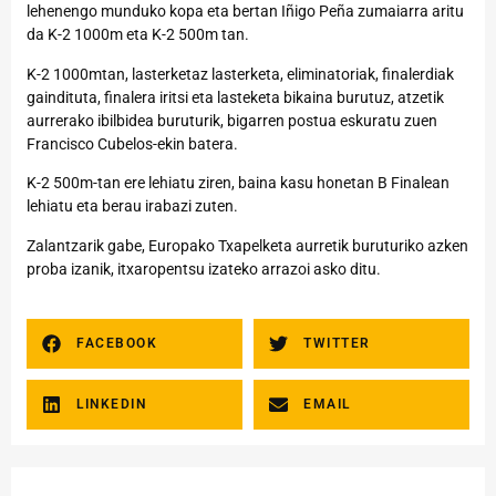
lehenengo munduko kopa eta bertan Iñigo Peña zumaiarra aritu
da K-2 1000m eta K-2 500m tan.
K-2 1000mtan, lasterketaz lasterketa, eliminatoriak, finalerdiak
gaindituta, finalera iritsi eta lasteketa bikaina burutuz, atzetik
aurrerako ibilbidea buruturik, bigarren postua eskuratu zuen
Francisco Cubelos-ekin batera.
K-2 500m-tan ere lehiatu ziren, baina kasu honetan B Finalean
lehiatu eta berau irabazi zuten.
Zalantzarik gabe, Europako Txapelketa aurretik buruturiko azken
proba izanik, itxaropentsu izateko arrazoi asko ditu.
FACEBOOK
TWITTER
LINKEDIN
EMAIL