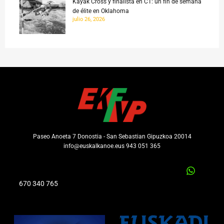
Kayak Cross y finalista en C1: un fin de semana
de élite en Oklahoma
julio 26, 2026
Paseo Anoeta 7 Donostia - San Sebastian Gipuzkoa 20014
info@euskalkanoe.eus 943 051 365
670 340 765