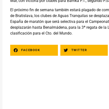
Mar, con victoria por clubes para Barrika P.T., segundo P
El próximo fin de semana también estará plagado de comp
de Bratislava, los clubes de Aguas Tranquilas se desplaz
España de maratón que será selectiva para el Campeonat
desplazarán hasta Benalmádena, para la 3ª regata de la L
clasificación para el Cto. del Mundo.
FACEBOOK
TWITTER