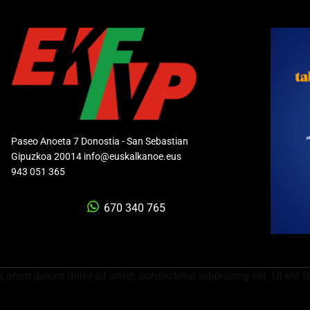
Paseo Anoeta 7 Donostia - San Sebastian
Gipuzkoa 20014 info@euskalkanoe.eus
943 051 365
670 340 765
Lorem ipsum dolor sit amet, consectetur adipiscing elit. Ut elit t