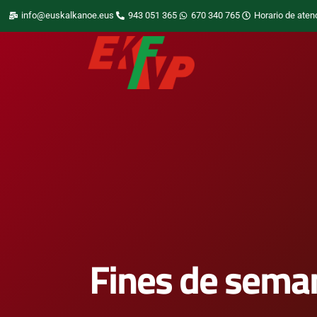
info@euskalkanoe.eus
943 051 365
670 340 765
Horario de aten
Fines de seman