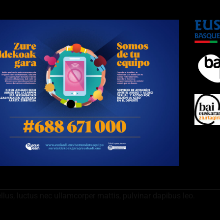
ellus, luctus nec ullamcorper mattis, pulvinar dapibus leo.