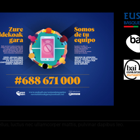
ellus, luctus nec ullamcorper mattis, pulvinar dapibus leo.