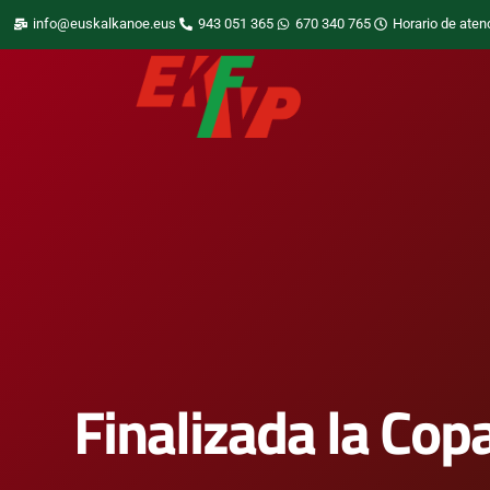
info@euskalkanoe.eus
943 051 365
670 340 765
Horario de aten
Finalizada la Cop