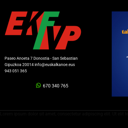
Paseo Anoeta 7 Donostia - San Sebastian
Gipuzkoa 20014 info@euskalkanoe.eus
943 051 365
670 340 765
Lorem ipsum dolor sit amet, consectetur adipiscing elit. Ut elit t