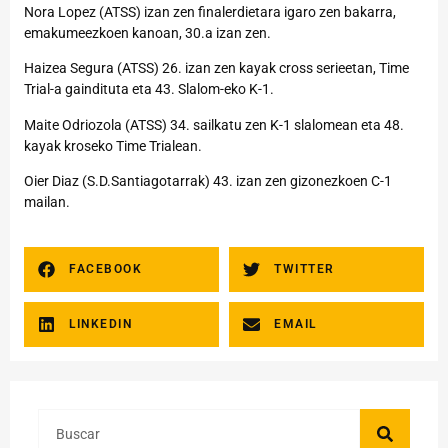
Nora Lopez (ATSS) izan zen finalerdietara igaro zen bakarra,
emakumeezkoen kanoan, 30.a izan zen.
Haizea Segura (ATSS) 26. izan zen kayak cross serieetan, Time
Trial-a gaindituta eta 43. Slalom-eko K-1.
Maite Odriozola (ATSS) 34. sailkatu zen K-1 slalomean eta 48.
kayak kroseko Time Trialean.
Oier Diaz (S.D.Santiagotarrak) 43. izan zen gizonezkoen C-1
mailan.
FACEBOOK
TWITTER
LINKEDIN
EMAIL