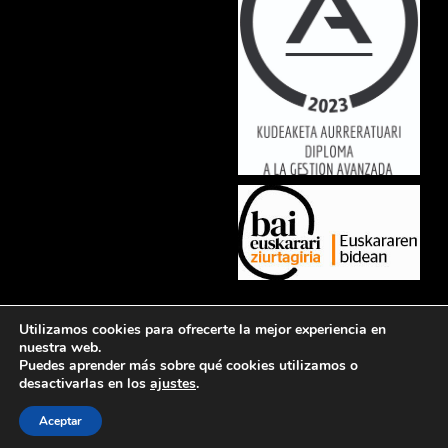
Lorem ipsum dolor sit amet, consectetur adipiscing elit. Ut elit tellus,
Utilizamos cookies para ofrecerte la mejor experiencia en
luctus nec ullamcorper mattis, pulvinar dapibus leo.
nuestra web.
Puedes aprender más sobre qué cookies utilizamos o
desactivarlas en los
ajustes
.
Política de privacidad
Aviso legal
Política de cookies
Contacto
Aceptar