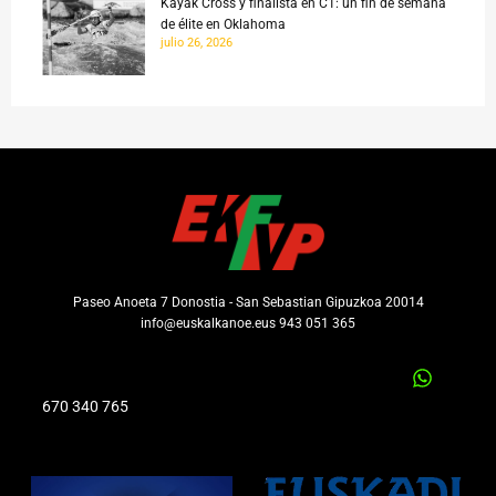
Kayak Cross y finalista en C1: un fin de semana
de élite en Oklahoma
julio 26, 2026
Paseo Anoeta 7 Donostia - San Sebastian Gipuzkoa 20014
info@euskalkanoe.eus 943 051 365
670 340 765