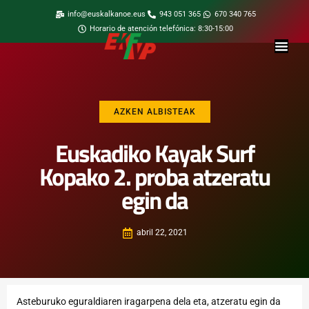
info@euskalkanoe.eus
943 051 365
670 340 765
Horario de atención telefónica: 8:30-15:00
AZKEN ALBISTEAK
Euskadiko Kayak Surf
Kopako 2. proba atzeratu
egin da
abril 22, 2021
Asteburuko eguraldiaren iragarpena dela eta, atzeratu egin da