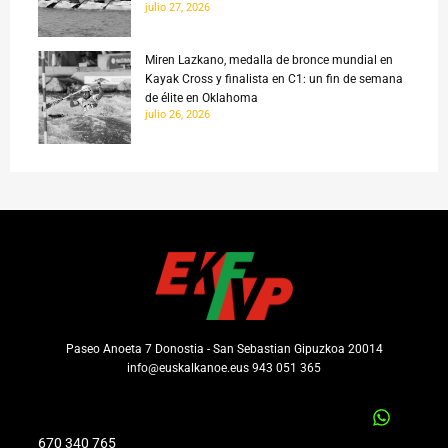
julio 27, 2026
Miren Lazkano, medalla de bronce mundial en
Kayak Cross y finalista en C1: un fin de semana
de élite en Oklahoma
julio 26, 2026
Paseo Anoeta 7 Donostia - San Sebastian Gipuzkoa 20014
info@euskalkanoe.eus 943 051 365
670 340 765