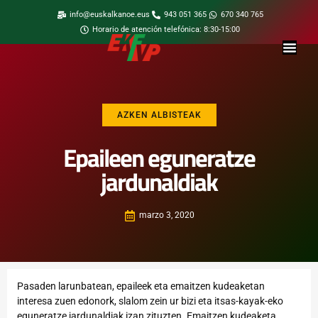
info@euskalkanoe.eus
943 051 365
670 340 765
Horario de atención telefónica: 8:30-15:00
AZKEN ALBISTEAK
Epaileen eguneratze
jardunaldiak
marzo 3, 2020
Pasaden larunbatean, epaileek eta emaitzen kudeaketan
interesa zuen edonork, slalom zein ur bizi eta itsas-kayak-eko
eguneratze jardunaldiak izan zituzten. Emaitzen kudeaketa