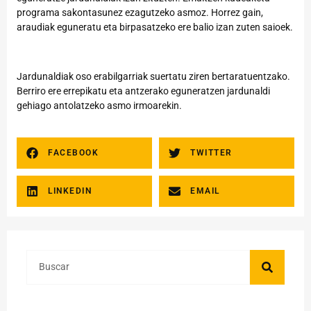
programa sakontasunez ezagutzeko asmoz. Horrez gain,
araudiak eguneratu eta birpasatzeko ere balio izan zuten saioek.
Jardunaldiak oso erabilgarriak suertatu ziren bertaratuentzako.
Berriro ere errepikatu eta antzerako eguneratzen jardunaldi
gehiago antolatzeko asmo irmoarekin.
FACEBOOK
TWITTER
LINKEDIN
EMAIL