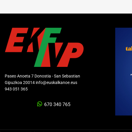
Paseo Anoeta 7 Donostia - San Sebastian
Gipuzkoa 20014 info@euskalkanoe.eus
943 051 365
670 340 765