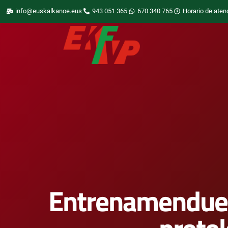
info@euskalkanoe.eus
943 051 365
670 340 765
Horario de aten
Entrenamendueta