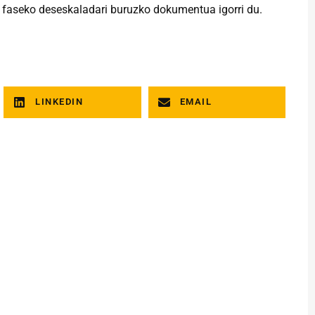
0 faseko deseskaladari buruzko dokumentua igorri du.
LINKEDIN
EMAIL